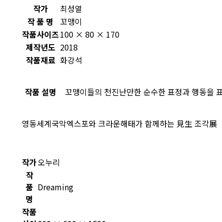
작가
최성열
작 품 명
꼬맹이
작품사이즈
100 × 80 × 170
제작년도
2018
작품재료
화강석
작품 설명
꼬맹이들의 천진난만한 순수한 표정과 행동을 
영동세계국악엑스포와 크라운해태가 함께하는 見生 조각展
작가
오누리
작
품
Dreaming
명
작품