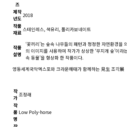
즈
제작
2018
년도
작품
스테인레스, 색유리, 폴리카보네이트
재료
‘꽃끼리’는 숲속 나무들의 패턴과 청정한 자연환경을 의
작품
의 이미지를 사용하여 작가가 상상한 ‘무지개 숲’이라
설명
속 동물’을 형상화 한 작품이다.
영동세계국악엑스포와 크라운해태가 함께하는 見生 조각展
작
조정래
가
작
품
Low Poly-horse
명
작