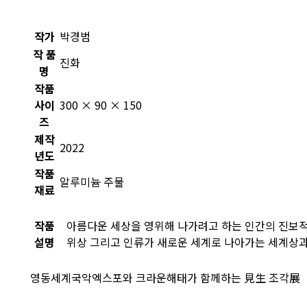
작가
박경범
작 품
진화
명
작품
사이
300 × 90 × 150
즈
제작
2022
년도
작품
알루미늄 주물
재료
작품
아름다운 세상을 영위해 나가려고 하는 인간의 진보적
설명
위상 그리고 인류가 새로운 세계로 나아가는 세계상과
영동세계국악엑스포와 크라운해태가 함께하는 見生 조각展