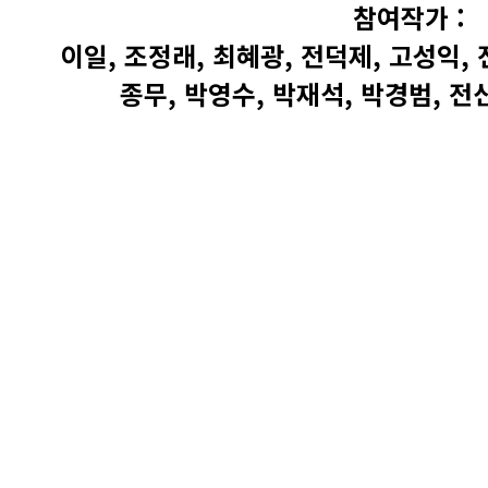
참여작가 :
이일, 조정래, 최혜광, 전덕제, 고성익, 
종무, 박영수, 박재석, 박경범, 전