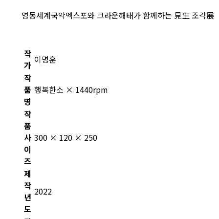
영동세계국악엑스포와 크라운해태가 함께하는 見生 조각展
작
이명훈
가
작
품
행복한소 × 1440rpm
명
작
품
사
300 × 120 × 250
이
즈
제
작
2022
년
도