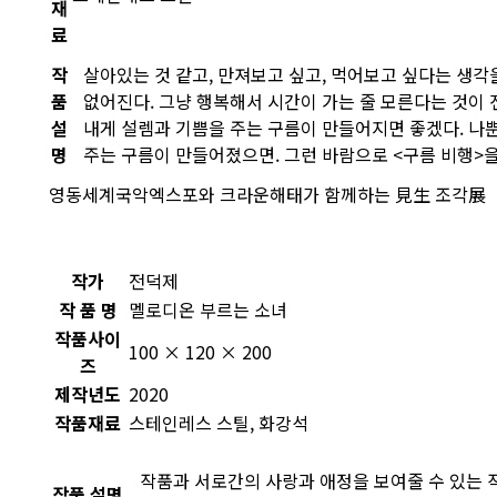
재
료
작
살아있는 것 같고, 만져보고 싶고, 먹어보고 싶다는 생각을
품
없어진다. 그냥 행복해서 시간이 가는 줄 모른다는 것이
설
내게 설렘과 기쁨을 주는 구름이 만들어지면 좋겠다. 나
명
주는 구름이 만들어졌으면. 그런 바람으로 <구름 비행>을
영동세계국악엑스포와 크라운해태가 함께하는 見生 조각展
작가
전덕제
작 품 명
멜로디온 부르는 소녀
작품사이
100 × 120 × 200
즈
제작년도
2020
작품재료
스테인레스 스틸, 화강석
작품과 서로간의 사랑과 애정을 보여줄 수 있는 
작품 설명