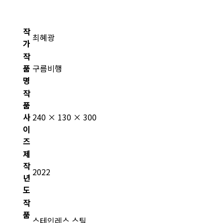
작
최혜광
가
작
품
구름비행
명
작
품
사
240 × 130 × 300
이
즈
제
작
2022
년
도
작
품
스테인레스 스틸