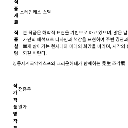
작
품
스테인레스 스틸
재
료
작
본 작품은 해학적 표현을 기반으로 하고 있으며, 맑은 날
품
가만의 해석으로 디자인과 색감을 표현하여 주변 경관과 
설
쁘게 살아가는 현시대와 미래의 희망을 바라며, 시각의
명
되길 바란다.
영동세계국악엑스포와 크라운해태가 함께하는 見生 조각展
작
전종무
가
작
품
일가
명
작
품