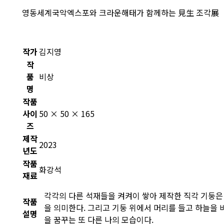
영동세계국악엑스포와 크라운해태가 함께하는 見生 조각展
작가
김지영
작
품
비상
명
작품
사이
50 × 50 × 165
즈
제작
2023
년도
작품
화강석
재료
각각의 다른 석재들을 켜켜이 쌓아 제작한 직각 기둥은
작품
을 의미한다. 그리고 기둥 위에서 머리를 들고 하늘을
설명
을 꿈꾸는 또 다른 나의 모습이다.