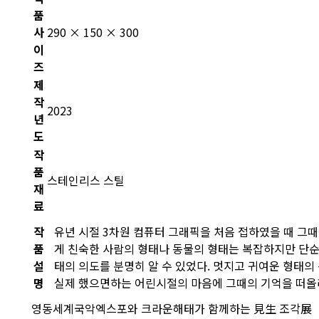
품
사
290 × 150 × 300
이
즈
제
작
2023
년
도
작
품
스테인리스 스틸
재
료
작
유년 시절 3차원 컴퓨터 그래픽을 처음 접하였을 때 그
품
게 친숙한 사람의 형태나 동물의 형태는 복잡하지만 단순
설
태의 의도를 분명히 알 수 있었다. 멋지고 귀여운 형태의
명
실제 했으면하는 어린시절의 마음에 그때의 기억을 떠올
영동세계국악엑스포와 크라운해태가 함께하는 見生 조각展