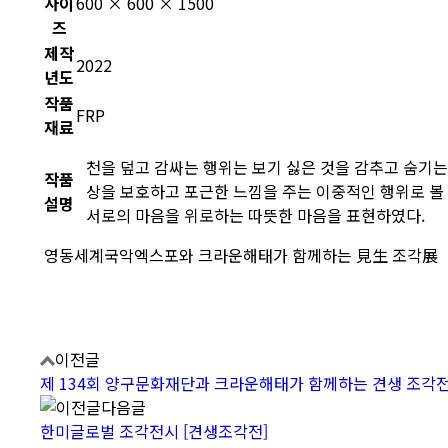
사이
600 × 600 × 1500
즈
제작
2022
년도
작품
FRP
재료
천을 덮고 감싸는 행위는 보기 싫은 것을 감추고 숨기는
작품
상을 보호하고 포근한 느낌을 주는 이중적인 행위로 볼
설명
서로의 마음을 위로하는 따뜻한 마음을 표현하였다.
영동세계국악엑스포와 크라운해태가 함께하는 見生 조각展
이전글
제 134회 양구문화재단과 크라운해태가 함께하는 견생 조각
다음글
한미글로벌 조각전시 [견생조각전]