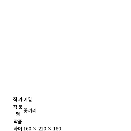
작 가
이일
작 품
꽃끼리
명
작품
사이
160 × 210 × 180