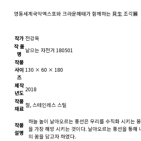
영동세계국악엑스포와 크라운해태가 함께하는 見生 조각展
작가
전강옥
작 품
날으는 자전거 180501
명
작품
사이
130 × 60 × 180
즈
제작
2018
년도
작품
철, 스테인레스 스틸
재료
하늘 높이 날아오르는 풍선은 우리를 수직화 시키는 
작품
을 가장 해방 시키는 것이다. 날아오르는 풍선을 통해
설명
의 꿈을 담고자 하였다.