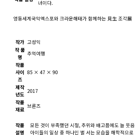
녀이다.
영동세계국악엑스포와 크라운해태가 함께하는 見生 조각展
작가
고성익
작 품
추억여행
명
작품
사이
85 × 47 × 90
즈
제작
2017
년도
작품
브론즈
재료
작품
모든 것이 부족했던 시절, 추위와 배고픔에도 늘 웃
설명
아이들의 일상 중 하나인 벌 서는 모습을 해학적으로