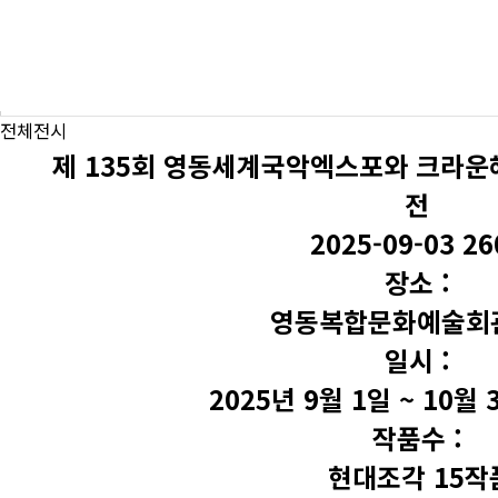
견생조각전
견생조각전
전체
전체전시
제 135회 영동세계국악엑스포와 크라운
전
2025-09-03
26
장소 :
영동복합문화예술회
일시 :
2025년 9월 1일 ~ 10월 
작품수 :
현대조각 15작