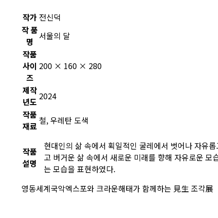
작가
전신덕
작 품
서울의 달
명
작품
사이
200 × 160 × 280
즈
제작
2024
년도
작품
철, 우레탄 도색
재료
현대인의 삶 속에서 획일적인 굴레에서 벗어나 자유롭
작품
고 버거운 삶 속에서 새로운 미래를 향해 자유로운 모
설명
는 모습을 표현하였다.
영동세계국악엑스포와 크라운해태가 함께하는 見生 조각展