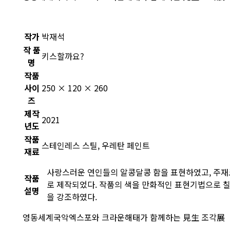
작가
박재석
작 품
키스할까요?
명
작품
사이
250 × 120 × 260
즈
제작
2021
년도
작품
스테인레스 스틸, 우레탄 페인트
재료
사랑스러운 연인들의 알콩달콩 함을 표현하였고, 주재
작품
로 제작되었다. 작품의 색을 만화적인 표현기법으로 
설명
을 강조하였다.
영동세계국악엑스포와 크라운해태가 함께하는 見生 조각展