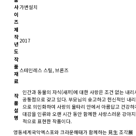
사
가변설치
이
즈
제
작
2017
년
도
작
품
스테인레스 스틸, 브론즈
재
료
인간과 동물의 자식(새끼)에 대한 사랑은 조건 없는 내
작
공통점으로 갖고 있다. 부모님의 숭고하고 헌신적인 내
품
으로 의인화하여 사랑의 울타리 안에서 아름답고 건강하
설
대감을 인류와 오랜 시간 동안 함께한 사랑스러운 강아
명
적으로 표현한 작품이다.
영동세계국악엑스포와 크라운해태가 함께하는 見生 조각展